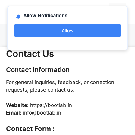
Skip
bootlab.in
to
Menu
Allow Notifications
content
Allow
Contact Us
Contact Information
For general inquiries, feedback, or correction
requests, please contact us:
Website:
https://bootlab.in
Email:
info@bootlab.in
Contact Form :