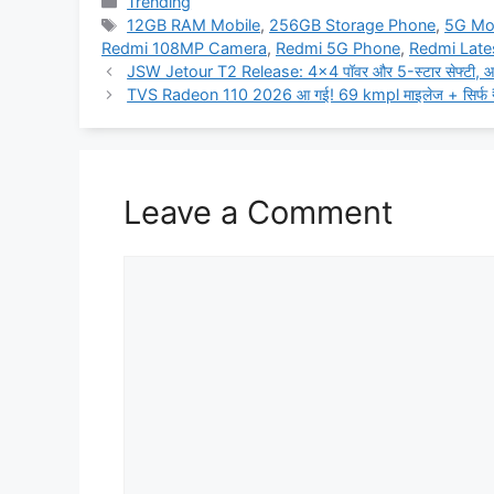
Categories
Trending
Tags
12GB RAM Mobile
,
256GB Storage Phone
,
5G Mob
Redmi 108MP Camera
,
Redmi 5G Phone
,
Redmi Late
JSW Jetour T2 Release: 4×4 पॉवर और 5-स्टार सेफ्टी, आ र
TVS Radeon 110 2026 आ गई! 69 kmpl माइलेज + सिर्फ 
Leave a Comment
Comment