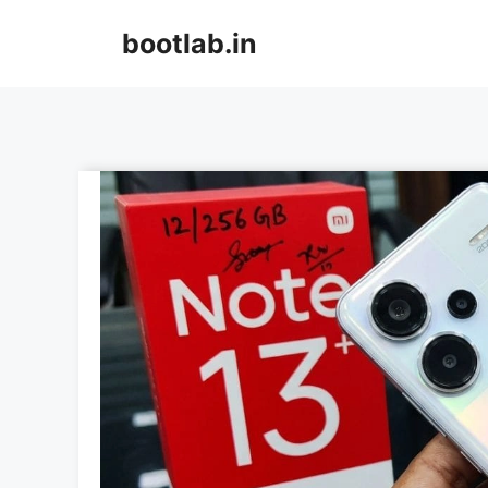
Skip
bootlab.in
to
content