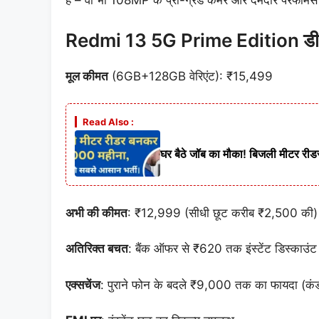
है – वो भी 108MP के प्रो-ग्रेड कैमरे और दमदार परफॉर्में
Redmi 13 5G Prime Edition डील 
मूल
कीमत
(6GB+128GB वेरिएंट): ₹15,499
Read Also :
घर बैठे जॉब का मौका! बिजली मीटर 
अभी
की
कीमत
: ₹12,999 (सीधी छूट करीब ₹2,500 की)
अतिरिक्त
बचत
: बैंक ऑफर से ₹620 तक इंस्टेंट डिस्काउंट
एक्सचेंज
: पुराने फोन के बदले ₹9,000 तक का फायदा (कंड