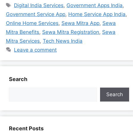
Tags
कमी से जूझना पड़ता था, अब उत्तर …
Read more
Digital India Services
,
Government Apps India
,
Government Service App
,
Home Service App India
,
Online Home Services
,
Sewa Mitra App
,
Sewa
Mitra Benefits
,
Sewa Mitra Registration
,
Sewa
Mitra Services
,
Tech News India
Leave a comment
Search
Search
Recent Posts