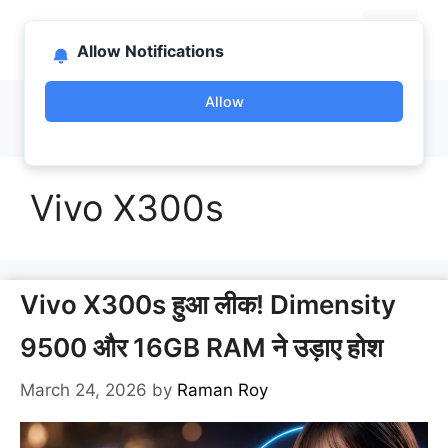
Skip
bootlab.in
to
Menu
Allow Notifications
content
Allow
Vivo X300s
Vivo X300s हुआ लीक! Dimensity
9500 और 16GB RAM ने उड़ाए होश
March 24, 2026
by
Raman Roy