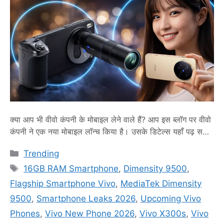
क्या आप भी वीवो कंपनी के मोबाइल लेने वाले हैं? आप इस ब्लॉग पर वीवो
कंपनी ने एक नया मोबाइल लॉन्च किया है। उसके डिटेल्स यहाँ पढ़ सकते
हैं। Vivo ने X300 सीरीज में Vivo X300s और Vivo X300
Categories
Trending
Ultra की लॉन्चिंग डेट कन्फर्म की है। ये मोबाइल फ़ोन मार्च 30 को
Tags
लांच होगा। इससे …
Read more
16GB RAM Smartphone
,
Dimensity 9500
,
Flagship Smartphone Vivo
,
MediaTek Dimensity
9500
,
Smartphone Leaks 2026
,
Upcoming Vivo
Phones
,
Vivo New Phone 2026
,
Vivo X300s
,
Vivo