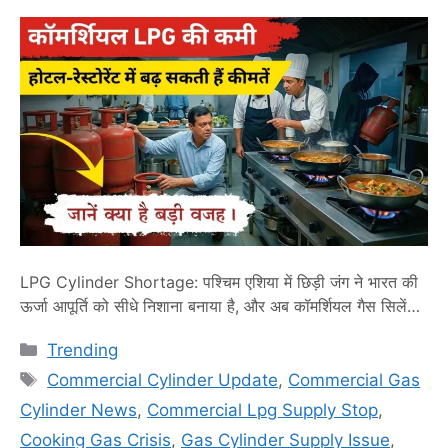
LPG Cylinder Shortage: पश्चिम एशिया में छिड़ी जंग ने भारत की
ऊर्जा आपूर्ति को सीधे निशाना बनाया है, और अब कॉमर्शियल गैस सिलेंडरों
की सप्लाई पर ताला लग गया है। होटल और रेस्टोरेंट संचालक बढ़ी हुई
Categories
Trending
कीमत देने को तैयार बैठे हैं, मगर गैस ही नहीं मिल रही है। यह संकट
Tags
सिर्फ ईंधन का नहीं, बल्कि …
Read more
Commercial Cylinder Update
,
Commercial Gas
Cylinder News
,
Commercial Lpg Supply Stop
,
Cooking Gas Crisis
,
Gas Cylinder Supply Issue
,